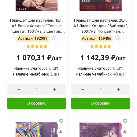
Планшет для пастелей, 15л.,
Планшет для пастелей, 20л.,
А3 Лилия Холдинг "Теплые
А3 Лилия Холдинг "Бабочка",
цвета", 160г/м2, 5 цветов,
200г/м2, 4-х цветная
холст ПЛ-8886
тонированная ПБ/А3
Артикул: 192981
Артикул: 169486
1 070,31 ₽
1 142,39 ₽
/шт
/шт
0
шт.
0
шт.
Наличие Златоуст:
Наличие Златоуст:
2
шт.
40
шт.
Наличие Челябинск:
Наличие Челябинск:
В корзину
В корзину