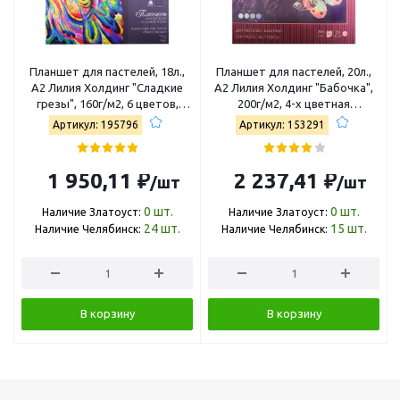
Планшет для пастелей, 18л.,
Планшет для пастелей, 20л.,
А2 Лилия Холдинг "Сладкие
А2 Лилия Холдинг "Бабочка",
грезы", 160г/м2, 6 цветов,
200г/м2, 4-х цветная
холст ППГ/А2
тонированная ПБ/А2
Артикул: 195796
Артикул: 153291
1 950,11 ₽
2 237,41 ₽
/шт
/шт
0
шт.
0
шт.
Наличие Златоуст:
Наличие Златоуст:
24
шт.
15
шт.
Наличие Челябинск:
Наличие Челябинск:
В корзину
В корзину