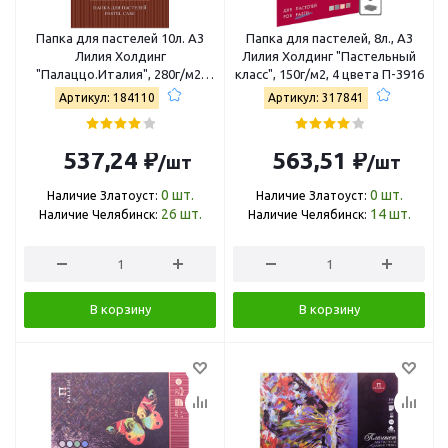
Папка для пастелей 10л. А3
Папка для пастелей, 8л., А3
Лилия Холдинг
Лилия Холдинг "Пастельный
"Палаццо.Италия", 280г/м2,
класс", 150г/м2, 4 цвета П-3916
рисов. бумага, слоновая кость
Артикул: 184110
Артикул: 317841
ПП3-сл
537,24 ₽
563,51 ₽
/шт
/шт
0
шт.
0
шт.
Наличие Златоуст:
Наличие Златоуст:
26
шт.
14
шт.
Наличие Челябинск:
Наличие Челябинск:
В корзину
В корзину