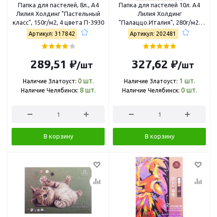
Папка для пастелей, 8л., А4
Папка для пастелей 10л. А4
Лилия Холдинг "Пастельный
Лилия Холдинг
класс", 150г/м2, 4 цвета П-3930
"Палаццо.Италия", 280г/м2,
рисов. бумага, слоновая кость
Артикул: 317842
Артикул: 202481
ПП4-сл
289,51 ₽
327,62 ₽
/шт
/шт
0
шт.
1
шт.
Наличие Златоуст:
Наличие Златоуст:
8
шт.
0
шт.
Наличие Челябинск:
Наличие Челябинск:
В корзину
В корзину