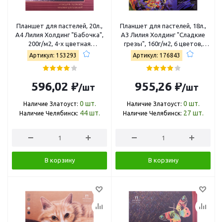
Планшет для пастелей, 20л.,
Планшет для пастелей, 18л.,
А4 Лилия Холдинг "Бабочка",
А3 Лилия Холдинг "Сладкие
200г/м2, 4-х цветная
грезы", 160г/м2, 6 цветов,
тонированная ПБ/А4
холст ППГ/А3
Артикул: 153293
Артикул: 176843
596,02 ₽
955,26 ₽
/шт
/шт
0
шт.
0
шт.
Наличие Златоуст:
Наличие Златоуст:
44
шт.
27
шт.
Наличие Челябинск:
Наличие Челябинск:
В корзину
В корзину