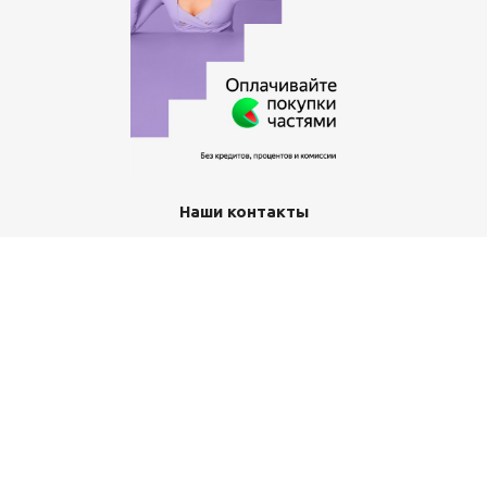
Наши контакты
+7 (351) 367-11-12
office-class@yandex.ru
г. Златоуст, пр-кт им Ю.А.Гагарина 3-й мкр, д. 7а
2026 © Канцтовары.РФ