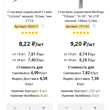
Стержень шариковый Стамм
Стержень шариковый Berlingo
"Corvina" черный, 152мм, 1мм
"Tribase", "H-30", "W-219"
СТ24
черный, 140мм, 0,7мм
CSb_70301
Артикул: 002213
Артикул: 271161
8,22 ₽
9,20 ₽
/шт
/шт
7,81 ₽
8,74 ₽
от 10 шт:
от 10 шт:
/шт
/шт
7,40 ₽
8,28 ₽
от 20 шт:
от 20 шт:
/шт
/шт
Стоимость для
Стоимость для
6,99
7,82
Самовывоз:
₽/шт
Самовывоз:
₽/шт
6,58
7,36
Яндекс Доставка:
Яндекс Доставка:
₽/шт
₽/шт
6
шт.
252
шт.
Наличие Златоуст:
Наличие Златоуст:
0
шт.
0
шт.
Наличие Челябинск:
Наличие Челябинск: