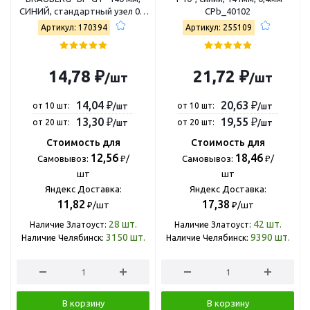
СИНИЙ, стандартный узел 0,7
CPb_40102
мм, линия письма 0,35 мм,
Артикул: 170394
Артикул: 255109
170394
14,78 ₽
21,72 ₽
/шт
/шт
14,04 ₽
20,63 ₽
от 10 шт:
от 10 шт:
/шт
/шт
13,30 ₽
19,55 ₽
от 20 шт:
от 20 шт:
/шт
/шт
Стоимость для
Стоимость для
12,56
18,46
Самовывоз:
₽/
Самовывоз:
₽/
шт
шт
Яндекс Доставка:
Яндекс Доставка:
11,82
17,38
₽/шт
₽/шт
28
шт.
42
шт.
Наличие Златоуст:
Наличие Златоуст:
3150
шт.
9390
шт.
Наличие Челябинск:
Наличие Челябинск:
В корзину
В корзину