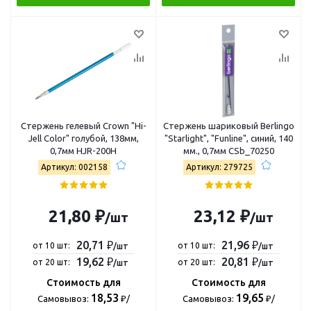
Стержень гелевый Crown "Hi-
Стержень шариковый Berlingo
Jell Color" голубой, 138мм,
"Starlight", "Funline", синий, 140
0,7мм HJR-200H
мм., 0,7мм CSb_70250
Артикул: 002158
Артикул: 279725
21,80 ₽
23,12 ₽
/шт
/шт
20,71 ₽
21,96 ₽
от 10 шт:
от 10 шт:
/шт
/шт
19,62 ₽
20,81 ₽
от 20 шт:
от 20 шт:
/шт
/шт
Стоимость для
Стоимость для
18,53
19,65
Самовывоз:
₽/
Самовывоз:
₽/