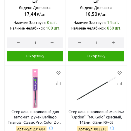
шт
шт
Яндекс Доставка:
Яндекс Доставка:
17,44
18,50
₽/шт
₽/шт
0
шт.
14
шт.
Наличие Златоуст:
Наличие Златоуст:
108
шт.
850
шт.
Наличие Челябинск:
Наличие Челябинск:
В корзину
В корзину
Стержень шариковый для
Стержень шариковый MunHwa
автомат. ручек Berlingo
"Option", "MC Gоld" красный,
Triangle, Classic Pro, Color Zone
142мм, 0,5мм RF-03
синий, Hyper, 107мм, 0,7мм
Артикул: 231604
Артикул: 002230