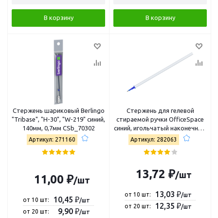
В корзину
В корзину
Стержень шариковый Berlingo
Стержень для гелевой
"Tribase", "H-30", "W-219" синий,
стираемой ручки OfficeSpace
140мм, 0,7мм CSb_70302
синий, игольчатый наконечник,
131мм, 0,5мм (282063)
Артикул: 271160
Артикул: 282063
13,72 ₽
/шт
11,00 ₽
/шт
13,03 ₽
от 10 шт:
/шт
10,45 ₽
от 10 шт:
/шт
12,35 ₽
от 20 шт:
/шт
9,90 ₽
от 20 шт:
/шт