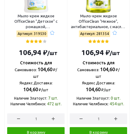
Мыло-крем жидкое
Мыло-крем жидкое
OfficeClean "Детское" с
OfficeClean "Нежное",
ромашкой,
антибактериальное, с маслом
антибактериальное, с
оливы, с дозатором, 500мл
Артикул: 319530
Артикул: 281354
дозатором, 500мл 319530
281354
106,94 ₽
106,94 ₽
/шт
/шт
Стоимость для
Стоимость для
104,60
104,60
Самовывоз:
₽/
Самовывоз:
₽/
шт
шт
Яндекс Доставка:
Яндекс Доставка:
104,60
104,60
₽/шт
₽/шт
7
шт.
0
шт.
Наличие Златоуст:
Наличие Златоуст:
472
шт.
454
шт.
Наличие Челябинск:
Наличие Челябинск:
В корзину
В корзину