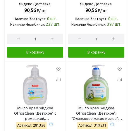
Яндекс Доставка:
Яндекс Доставка:
90,56
90,56
₽/шт
₽/шт
0
шт.
0
шт.
Наличие Златоуст:
Наличие Златоуст:
237
шт.
397
шт.
Наличие Челябинск:
Наличие Челябинск:
В корзину
В корзину
Мыло-крем жидкое
Мыло-крем жидкое
OfficeClean "Детское" с
OfficeClean "Детское",
ромашкой,
"Оливковое масло и алоэ", с
антибактериальное, с
дозатором, 300мл 319531
Артикул: 281356
Артикул: 319531
дозатором, 300мл 281356