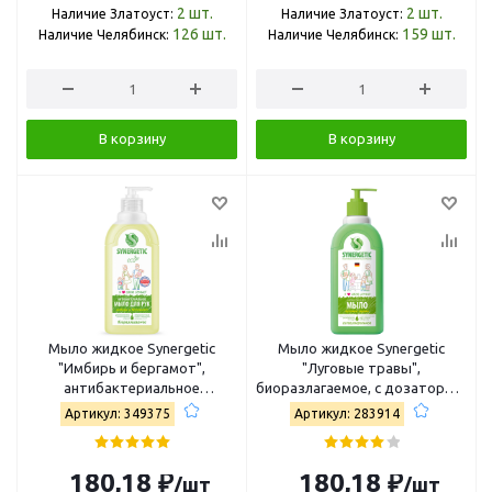
2
шт.
2
шт.
Наличие Златоуст:
Наличие Златоуст:
126
шт.
159
шт.
Наличие Челябинск:
Наличие Челябинск:
В корзину
В корзину
Мыло жидкое Synergetic
Мыло жидкое Synergetic
"Имбирь и бергамот",
"Луговые травы",
антибактериальное
биоразлагаемое, с дозатором,
увлажняющее,
500мл 4613720438976
Артикул: 349375
Артикул: 283914
гипоаллергенное, 500мл
4607971450917
180,18 ₽
180,18 ₽
/шт
/шт