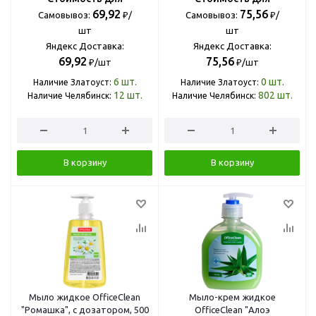
69,92
75,56
Самовывоз:
₽/
Самовывоз:
₽/
шт
шт
Яндекс Доставка:
Яндекс Доставка:
69,92
75,56
₽/шт
₽/шт
6
шт.
0
шт.
Наличие Златоуст:
Наличие Златоуст:
12
шт.
802
шт.
Наличие Челябинск:
Наличие Челябинск:
В корзину
В корзину
Мыло жидкое OfficeClean
Мыло-крем жидкое
"Ромашка", с дозатором, 500
OfficeClean "Алоэ