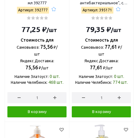
мл 392777
антибактериальное", с
дозатором, 300мл (Спейс)
Артикул: 392777
Артикул: 395171
319532
77,25 ₽
79,35 ₽
/шт
/шт
Стоимость для
Стоимость для
75,56
77,61
Самовывоз:
₽/
Самовывоз:
₽/
шт
шт
Яндекс Доставка:
Яндекс Доставка:
75,56
77,61
₽/шт
₽/шт
0
шт.
0
шт.
Наличие Златоуст:
Наличие Златоуст:
468
шт.
774
шт.
Наличие Челябинск:
Наличие Челябинск:
В корзину
В корзину