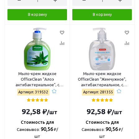
В корзину
В корзину
Мыло-крем жидкое
Мыло-крем жидкое
OfficeClean "Алоэ
OfficeClean "Жемчужное",
антибактериальное", с
антибактериальное, с
дозатором, 300мл 319532
дозатором, 300мл 281355
Артикул: 319532
Артикул: 281355
92,58 ₽
92,58 ₽
/шт
/шт
Стоимость для
Стоимость для
90,56
90,56
Самовывоз:
₽/
Самовывоз:
₽/
шт
шт