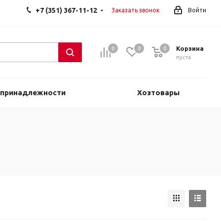
+7 (351) 367-11-12
Заказать звонок
Войти
Корзина
0
0
0
0
пуста
 принадлежности
Хозтовары