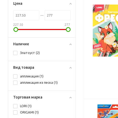
Цена
227.50
277
Наличие
Златоуст (
2
)
Вид товара
аппликация (
1
)
аппликация из песка (
1
)
Торговая марка
LORI (
1
)
ORIGAMI (
1
)