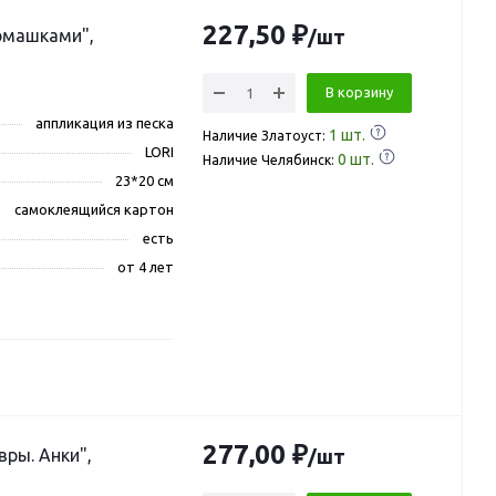
227,50 ₽
ромашками",
/шт
В корзину
аппликация из песка
1
шт.
Наличие Златоуст:
LORI
0
шт.
Наличие Челябинск:
23*20 см
самоклеящийся картон
есть
от 4 лет
277,00 ₽
вры. Анки",
/шт