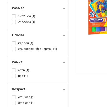
Размер
17*23 см (
1
)
23*20 см (
1
)
Основа
картон (
1
)
самоклеящийся картон (
1
)
Рамка
есть (
1
)
нет (
1
)
Возраст
от 3 лет (
1
)
от 4 лет (
1
)