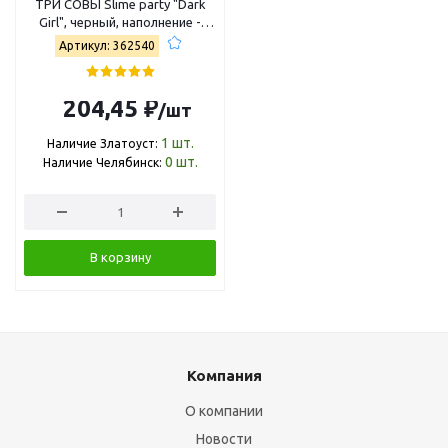
ТРИ СОВЫ Slime party "Dark
Girl", черный, наполнение -
шарики и блестки, аромат
Артикул: 362540
кола, картонная коробка 557
204,45 ₽
/шт
1
шт.
Наличие Златоуст:
0
шт.
Наличие Челябинск:
В корзину
Компания
О компании
Новости