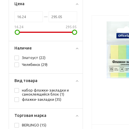
Цена
16.24
295.05
Наличие
Златоуст (
22
)
Челябинск (
29
)
Вид товара
набор флажки-закладки и
самоклеящийся блок (
1
)
флажки-закладки (
35
)
Торговая марка
BERLINGO (
15
)