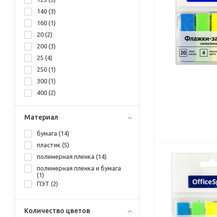
82*90 мм (
1
)
140 (
3
)
88*95 мм (
1
)
160 (
1
)
90*98 мм (
1
)
20 (
2
)
200 (
3
)
25 (
4
)
250 (
1
)
300 (
1
)
400 (
2
)
60 (
1
)
80 (
4
)
Материал
бумага (
14
)
пластик (
5
)
полимерная пленка (
14
)
полимерная пленка и бумага
(
1
)
ПЭТ (
2
)
Количество цветов