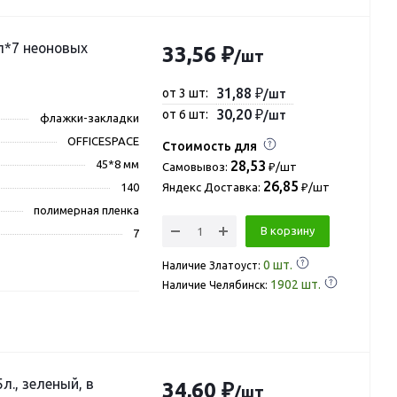
л*7 неоновых
33,56 ₽
/шт
31,88 ₽
от 3 шт:
/шт
30,20 ₽
от 6 шт:
/шт
флажки-закладки
OFFICESPACE
Стоимость для
45*8 мм
28,53
Самовывоз:
₽/шт
26,85
140
Яндекс Доставка:
₽/шт
полимерная пленка
В корзину
7
0
шт.
Наличие Златоуст:
1902
шт.
Наличие Челябинск:
л., зеленый, в
34,60 ₽
/шт