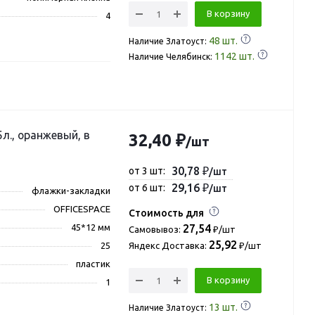
В корзину
4
48
шт.
Наличие Златоуст:
1142
шт.
Наличие Челябинск:
л., оранжевый, в
32,40 ₽
/шт
30,78 ₽
от 3 шт:
/шт
29,16 ₽
от 6 шт:
/шт
флажки-закладки
OFFICESPACE
Стоимость для
45*12 мм
27,54
Самовывоз:
₽/шт
25,92
25
Яндекс Доставка:
₽/шт
пластик
В корзину
1
13
шт.
Наличие Златоуст: