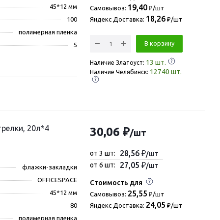
45*12 мм
19,40
Самовывоз:
₽/шт
18,26
100
Яндекс Доставка:
₽/шт
полимерная пленка
В корзину
5
13
шт.
Наличие Златоуст:
12740
шт.
Наличие Челябинск:
трелки, 20л*4
30,06 ₽
/шт
28,56 ₽
от 3 шт:
/шт
27,05 ₽
от 6 шт:
/шт
флажки-закладки
OFFICESPACE
Стоимость для
45*12 мм
25,55
Самовывоз:
₽/шт
24,05
80
Яндекс Доставка:
₽/шт
полимерная пленка