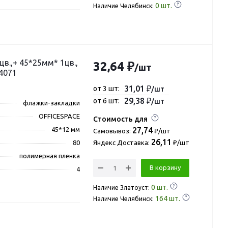
0
шт.
Наличие Челябинск:
в.,+ 45*25мм* 1цв.,
32,64 ₽
/шт
54071
31,01 ₽
от 3 шт:
/шт
29,38 ₽
от 6 шт:
/шт
флажки-закладки
OFFICESPACE
Стоимость для
45*12 мм
27,74
Самовывоз:
₽/шт
26,11
80
Яндекс Доставка:
₽/шт
полимерная пленка
В корзину
4
0
шт.
Наличие Златоуст:
164
шт.
Наличие Челябинск: