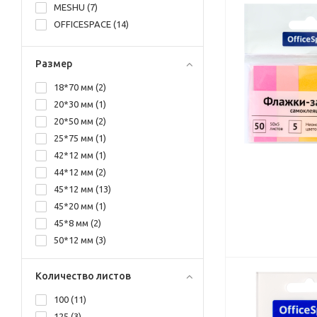
MESHU (
7
)
OFFICESPACE (
14
)
Размер
18*70 мм (
2
)
20*30 мм (
1
)
20*50 мм (
2
)
25*75 мм (
1
)
42*12 мм (
1
)
44*12 мм (
2
)
45*12 мм (
13
)
45*20 мм (
1
)
45*8 мм (
2
)
50*12 мм (
3
)
50*14 мм (
1
)
74*74, 60*15 мм (
1
)
Количество листов
75*51, 75*25 и 48*12 мм (
1
)
100 (
11
)
80*106 мм (
1
)
125 (
3
)