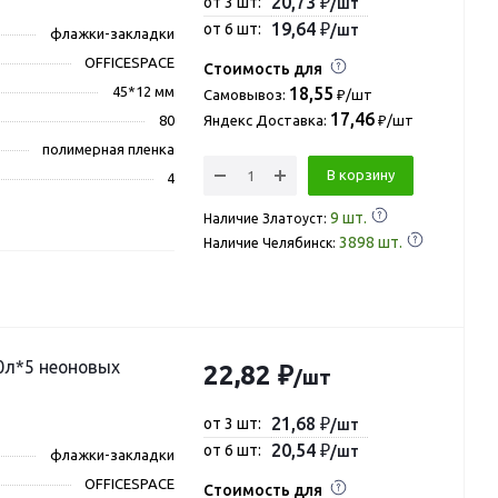
20,73 ₽
от 3 шт:
/шт
19,64 ₽
от 6 шт:
/шт
флажки-закладки
OFFICESPACE
Стоимость для
45*12 мм
18,55
Самовывоз:
₽/шт
17,46
80
Яндекс Доставка:
₽/шт
полимерная пленка
В корзину
4
9
шт.
Наличие Златоуст:
3898
шт.
Наличие Челябинск:
0л*5 неоновых
22,82 ₽
/шт
21,68 ₽
от 3 шт:
/шт
20,54 ₽
от 6 шт:
/шт
флажки-закладки
OFFICESPACE
Стоимость для