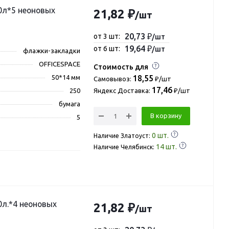
0л*5 неоновых
21,82 ₽
/шт
20,73 ₽
от 3 шт:
/шт
19,64 ₽
от 6 шт:
/шт
флажки-закладки
OFFICESPACE
Стоимость для
50*14 мм
18,55
Самовывоз:
₽/шт
17,46
250
Яндекс Доставка:
₽/шт
бумага
В корзину
5
0
шт.
Наличие Златоуст:
14
шт.
Наличие Челябинск:
0л.*4 неоновых
21,82 ₽
/шт