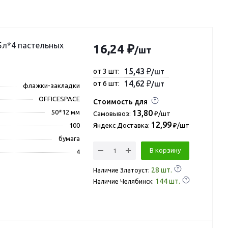
5л*4 пастельных
16,24 ₽
/шт
15,43 ₽
от 3 шт:
/шт
14,62 ₽
от 6 шт:
/шт
флажки-закладки
OFFICESPACE
Стоимость для
50*12 мм
13,80
Самовывоз:
₽/шт
12,99
100
Яндекс Доставка:
₽/шт
бумага
В корзину
4
28
шт.
Наличие Златоуст:
144
шт.
Наличие Челябинск: