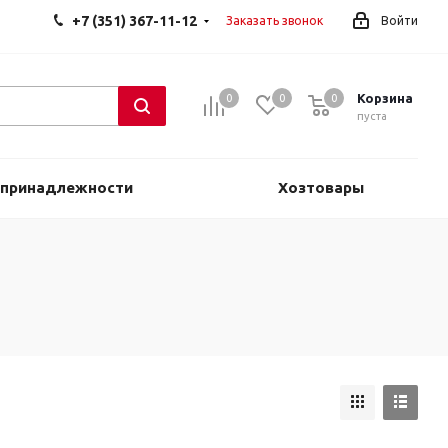
+7 (351) 367-11-12
Заказать звонок
Войти
Корзина
0
0
0
0
пуста
 принадлежности
Хозтовары