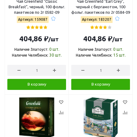
Чай Greenfield "Classic
Чай Greenfield "Earl Grey",
Breakfast", черный, 100 фольг.
черный с бергамотом, 100
пакетиков по 2г 0582-09
фольг. пакетиков по 2г 0584-09
Артикул: 159087
Артикул: 183207
404,86 ₽
404,86 ₽
/шт
/шт
0
шт.
0
шт.
Наличие Златоуст:
Наличие Златоуст:
30
шт.
15
шт.
Наличие Челябинск:
Наличие Челябинск:
В корзину
В корзину