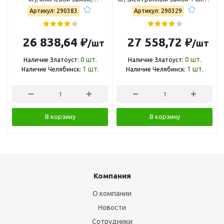
крепление к полу FRS-51 KL
FRS-49 EL
Артикул: 290383
Артикул: 290329
26 838,64 ₽
27 558,72 ₽
/шт
/шт
0
шт.
0
шт.
Наличие Златоуст:
Наличие Златоуст:
1
шт.
1
шт.
Наличие Челябинск:
Наличие Челябинск:
В корзину
В корзину
Компания
О компании
Новости
Сотрудники