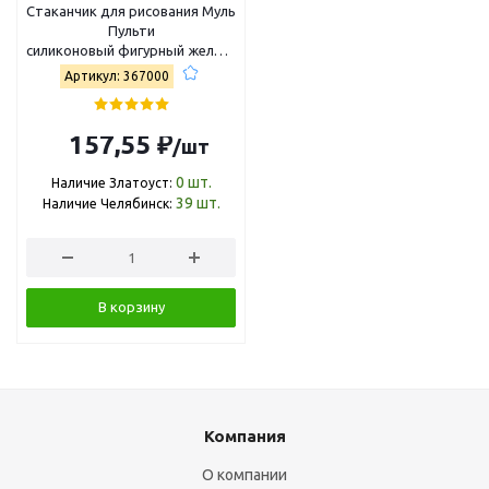
Стаканчик для рисования Мульти-
Пульти
силиконовый фигурный желтый,
160 мл, европодвес СС_58918
Артикул: 367000
157,55 ₽
/шт
0
шт.
Наличие Златоуст:
39
шт.
Наличие Челябинск:
В корзину
Компания
О компании