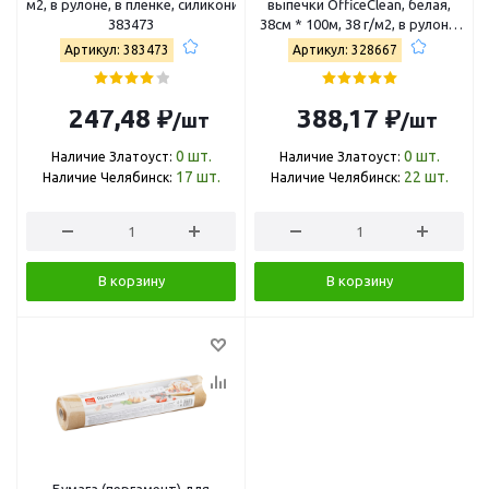
м2, в рулоне, в пленке, силиконизированная
выпечки OfficeClean, белая,
383473
38см * 100м, 38 г/м2, в рулоне,
в пленке, без сил
Артикул: 383473
Артикул: 328667
247,48 ₽
388,17 ₽
/шт
/шт
0
шт.
0
шт.
Наличие Златоуст:
Наличие Златоуст:
17
шт.
22
шт.
Наличие Челябинск:
Наличие Челябинск:
В корзину
В корзину
Бумага (пергамент) для