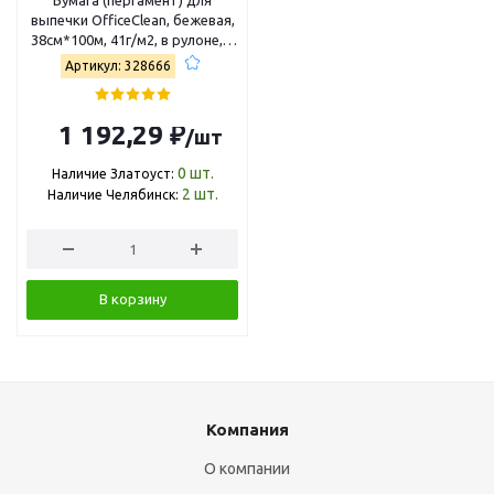
выпечки OfficeClean, бежевая,
38см*100м, 41г/м2, в рулоне, в
пленке силиконизированная
Артикул: 328666
328666
1 192,29 ₽
/шт
0
шт.
Наличие Златоуст:
2
шт.
Наличие Челябинск:
В корзину
Компания
О компании