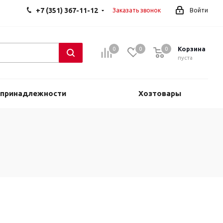
+7 (351) 367-11-12
Заказать звонок
Войти
Корзина
0
0
0
0
пуста
 принадлежности
Хозтовары