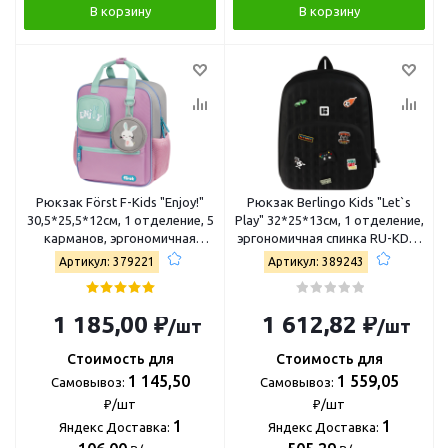
В корзину
В корзину
Рюкзак Först F-Kids "Enjoy!"
Рюкзак Berlingo Kids "Let`s
30,5*25,5*12см, 1 отделение, 5
Play" 32*25*13см, 1 отделение,
карманов, эргономичная
эргономичная спинка RU-KDS-
спинка FT-KB-022503
20264
Артикул: 379221
Артикул: 389243
1 185,00 ₽
1 612,82 ₽
/шт
/шт
Стоимость для
Стоимость для
1 145,50
1 559,05
Самовывоз:
Самовывоз:
₽/шт
₽/шт
1
1
Яндекс Доставка:
Яндекс Доставка: