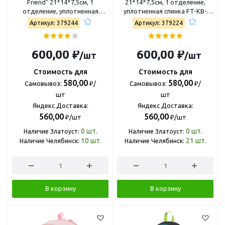
Friend" 21*14*7,5см, 1
21*14*7,5см, 1 отделение,
отделение, уплотненная
уплотненная спинка FT-KB-
спинка FT-KB-042503
042507
Артикул: 379244
Артикул: 379224
600,00 ₽
600,00 ₽
/шт
/шт
Стоимость для
Стоимость для
580,00
580,00
Самовывоз:
₽/
Самовывоз:
₽/
шт
шт
Яндекс Доставка:
Яндекс Доставка:
560,00
560,00
₽/шт
₽/шт
0
шт.
0
шт.
Наличие Златоуст:
Наличие Златоуст:
10
шт.
21
шт.
Наличие Челябинск:
Наличие Челябинск:
В корзину
В корзину