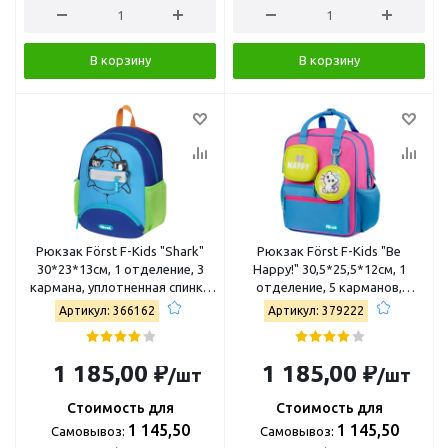
В корзину
В корзину
Рюкзак Först F-Kids "Shark"
Рюкзак Först F-Kids "Be
30*23*13см, 1 отделение, 3
Happy!" 30,5*25,5*12см, 1
кармана, уплотненная спинка
отделение, 5 карманов,
FT-KB-032402
эргономичная спинка FT-KB-
Артикул: 366162
Артикул: 379222
022502
1 185,00 ₽
1 185,00 ₽
/шт
/шт
Стоимость для
Стоимость для
1 145,50
1 145,50
Самовывоз:
Самовывоз: