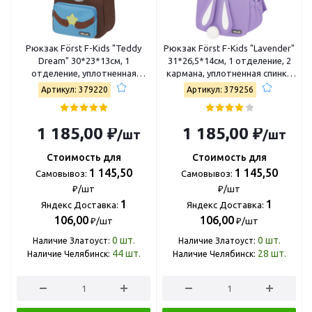
Рюкзак Först F-Kids "Teddy
Рюкзак Först F-Kids "Lavender"
Dream" 30*23*13см, 1
31*26,5*14см, 1 отделение, 2
отделение, уплотненная
кармана, уплотненная спинка
спинка FT-KB-062501
FT-KB-052504
Артикул: 379220
Артикул: 379256
1 185,00 ₽
1 185,00 ₽
/шт
/шт
Стоимость для
Стоимость для
1 145,50
1 145,50
Самовывоз:
Самовывоз:
₽/шт
₽/шт
1
1
Яндекс Доставка:
Яндекс Доставка:
106,00
106,00
₽/шт
₽/шт
0
шт.
0
шт.
Наличие Златоуст:
Наличие Златоуст:
44
шт.
28
шт.
Наличие Челябинск:
Наличие Челябинск: