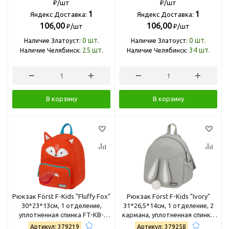
₽/шт
₽/шт
1
1
Яндекс Доставка:
Яндекс Доставка:
106,00
106,00
₽/шт
₽/шт
0
шт.
0
шт.
Наличие Златоуст:
Наличие Златоуст:
25
шт.
34
шт.
Наличие Челябинск:
Наличие Челябинск:
В корзину
В корзину
Рюкзак Först F-Kids "Fluffy Fox"
Рюкзак Först F-Kids "Ivory"
30*23*13см, 1 отделение,
31*26,5*14см, 1 отделение, 2
уплотненная спинка FT-KB-
кармана, уплотненная спинка
062505
FT-KB-052503
Артикул: 379219
Артикул: 379258