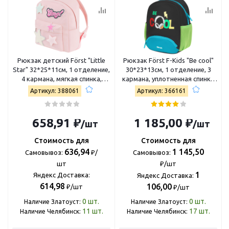
Рюкзак детский Först "Little
Рюкзак Först F-Kids "Be cool"
Star" 32*25*11см, 1 отделение,
30*23*13см, 1 отделение, 3
4 кармана, мягкая спинка,
кармана, уплотненная спинка
розовый AB_KS67568
FT-KB-032401
Артикул: 388061
Артикул: 366161
1 185,00 ₽
658,91 ₽
/шт
/шт
Стоимость для
Стоимость для
1 145,50
636,94
Самовывоз:
Самовывоз:
₽/
₽/шт
шт
1
Яндекс Доставка:
Яндекс Доставка:
614,98
106,00
₽/шт
₽/шт
0
шт.
0
шт.
Наличие Златоуст:
Наличие Златоуст:
11
шт.
17
шт.
Наличие Челябинск:
Наличие Челябинск: