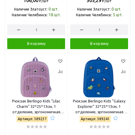
106,00
505,29
₽/шт
₽/шт
0
шт.
0
шт.
Наличие Златоуст:
Наличие Златоуст:
18
шт.
5
шт.
Наличие Челябинск:
Наличие Челябинск:
В корзину
В корзину
Рюкзак Berlingo Kids "Lilac
Рюкзак Berlingo Kids "Galaxy
Charm" 32*25*13см, 1
Explorer" 32*25*13см, 1
отделение, эргономичная
отделение, эргономичная
спинка RU-KDS-20261
спинка RU-KDS-20263
Артикул: 389237
Артикул: 389241