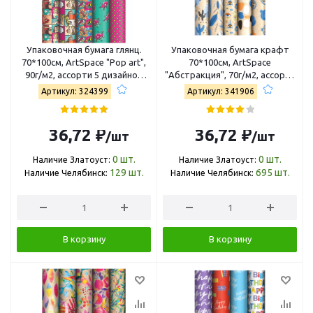
Упаковочная бумага глянц.
Упаковочная бумага крафт
70*100см, ArtSpace "Pop art",
70*100см, ArtSpace
90г/м2, ассорти 5 дизайнов
"Абстракция", 70г/м2, ассорти
М100_40609
5 дизайнов К100_46615
Артикул: 324399
Артикул: 341906
36,72 ₽
36,72 ₽
/шт
/шт
0
шт.
0
шт.
Наличие Златоуст:
Наличие Златоуст:
129
шт.
695
шт.
Наличие Челябинск:
Наличие Челябинск:
В корзину
В корзину