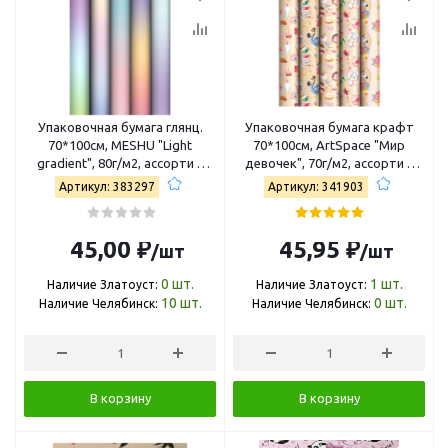
Упаковочная бумага глянц.
Упаковочная бумага крафт
70*100см, MESHU "Light
70*100см, ArtSpace "Мир
gradient", 80г/м2, ассорти 5
девочек", 70г/м2, ассорти 5
дизайнов MS_66823
дизайнов К100_46612
Артикул: 383297
Артикул: 341903
45,00 ₽
45,95 ₽
/шт
/шт
0
шт.
1
шт.
Наличие Златоуст:
Наличие Златоуст:
10
шт.
0
шт.
Наличие Челябинск:
Наличие Челябинск:
В корзину
В корзину