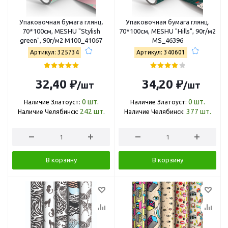
Упаковочная бумага глянц.
Упаковочная бумага глянц.
70*100см, MESHU "Stylish
70*100см, MESHU "Hills", 90г/м2
green", 90г/м2 М100_41067
MS_46396
Артикул: 325734
Артикул: 340601
32,40 ₽
34,20 ₽
/шт
/шт
0
шт.
0
шт.
Наличие Златоуст:
Наличие Златоуст:
242
шт.
377
шт.
Наличие Челябинск:
Наличие Челябинск:
В корзину
В корзину