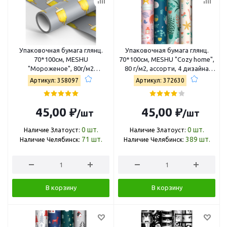
Упаковочная бумага глянц.
Упаковочная бумага глянц.
70*100см, MESHU
70*100см, MESHU "Cozy home",
"Мороженое", 80г/м2
80 г/м2, ассорти, 4 дизайна
MS_53469
MS_62819
Артикул: 358097
Артикул: 372630
45,00 ₽
45,00 ₽
/шт
/шт
0
шт.
0
шт.
Наличие Златоуст:
Наличие Златоуст:
71
шт.
389
шт.
Наличие Челябинск:
Наличие Челябинск:
В корзину
В корзину