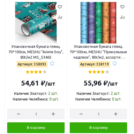
Упаковочная бумага глянц.
Упаковочная бумага глянц.
70*100см, MESHU "Anime boy",
70*100см, MESHU "Прикольные
80г/м2 MS_53465
надписи", 80г/м2, ассорти 5
дизайнов MS_53491
Артикул: 358093
Артикул: 358119
54,61 ₽
55,96 ₽
/шт
/шт
2
шт.
2
шт.
Наличие Златоуст:
Наличие Златоуст:
0
шт.
0
шт.
Наличие Челябинск:
Наличие Челябинск:
В корзину
В корзину