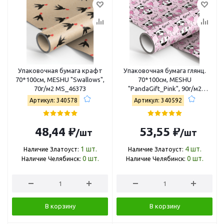
Упаковочная бумага крафт
Упаковочная бумага глянц.
70*100см, MESHU "Swallows",
70*100см, MESHU
70г/м2 MS_46373
"PandaGift_Pink", 90г/м2
MS_46387
Артикул: 340578
Артикул: 340592
48,44 ₽
53,55 ₽
/шт
/шт
1
шт.
4
шт.
Наличие Златоуст:
Наличие Златоуст:
0
шт.
0
шт.
Наличие Челябинск:
Наличие Челябинск:
В корзину
В корзину