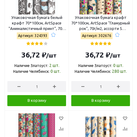
Упаковочная бумага белый
Упаковочная бумага крафт
крафт 70*100см, ArtSpace
70*100см, ArtSpace "Гламурный
"Анималистичный принт", 70г/
рок", 70г/м2, ассорти 5
м2, ассорти 5 дизайнов
дизайнов ПБК100м_32883
Артикул: 324393
Артикул: 302676
К100_40603
36,72 ₽
36,72 ₽
/шт
/шт
2
шт.
0
шт.
Наличие Златоуст:
Наличие Златоуст:
0
шт.
280
шт.
Наличие Челябинск:
Наличие Челябинск:
В корзину
В корзину