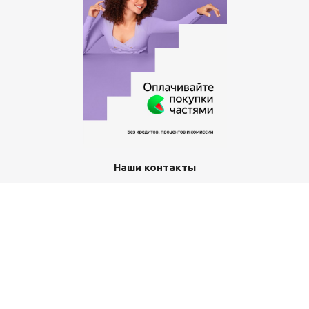
Наши контакты
+7 (351) 367-11-12
office-class@yandex.ru
г. Златоуст, пр-кт им Ю.А.Гагарина 3-й мкр, д. 7а