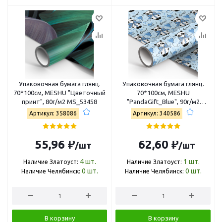
Упаковочная бумага глянц.
Упаковочная бумага глянц.
70*100см, MESHU "Цветочный
70*100см, MESHU
принт", 80г/м2 MS_53458
"PandaGift_Blue", 90г/м2
MS_46381
Артикул: 358086
Артикул: 340586
55,96 ₽
62,60 ₽
/шт
/шт
4
шт.
1
шт.
Наличие Златоуст:
Наличие Златоуст:
0
шт.
0
шт.
Наличие Челябинск:
Наличие Челябинск:
В корзину
В корзину