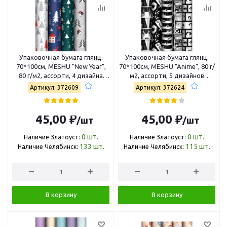
Упаковочная бумага глянц.
Упаковочная бумага глянц.
70*100см, MESHU "New Year",
70*100см, MESHU "Anime", 80 г/
80 г/м2, ассорти, 4 дизайна
м2, ассорти, 5 дизайнов
MS_62798
MS_62813
Артикул: 372609
Артикул: 372624
45,00 ₽
45,00 ₽
/шт
/шт
0
шт.
0
шт.
Наличие Златоуст:
Наличие Златоуст:
133
шт.
115
шт.
Наличие Челябинск:
Наличие Челябинск:
В корзину
В корзину