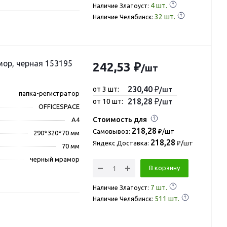
4
шт.
Наличие Златоуст:
32
шт.
Наличие Челябинск:
мор, черная 153195
242,53 ₽
/шт
230,40 ₽
от 3 шт:
/шт
папка-регистратор
218,28 ₽
от 10 шт:
/шт
OFFICESPACE
Стоимость для
А4
218,28
Самовывоз:
₽/шт
290*320*70 мм
218,28
Яндекс Доставка:
₽/шт
70 мм
черный мрамор
В корзину
7
шт.
Наличие Златоуст:
511
шт.
Наличие Челябинск: