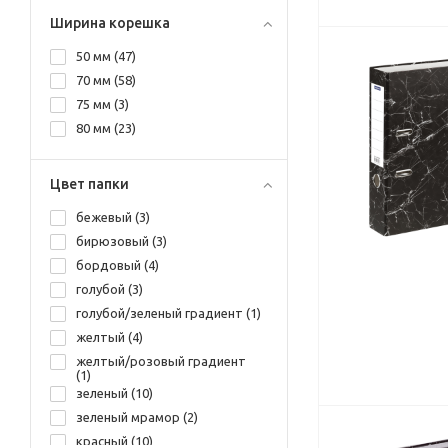
320*300*50 мм (
3
)
Ширина корешка
50 мм (
47
)
70 мм (
58
)
75 мм (
3
)
80 мм (
23
)
Цвет папки
бежевый (
3
)
бирюзовый (
3
)
бордовый (
4
)
голубой (
3
)
голубой/зеленый градиент (
1
)
желтый (
4
)
желтый/розовый градиент
(
1
)
зеленый (
10
)
зеленый мрамор (
2
)
красный (
10
)