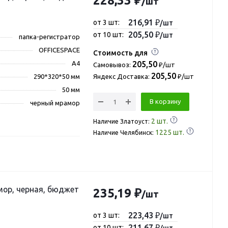
228,33 ₽
/шт
216,91 ₽
от 3 шт:
/шт
205,50 ₽
от 10 шт:
/шт
папка-регистратор
OFFICESPACE
Стоимость для
А4
205,50
Самовывоз:
₽/шт
205,50
290*320*50 мм
Яндекс Доставка:
₽/шт
50 мм
В корзину
черный мрамор
2
шт.
Наличие Златоуст:
1225
шт.
Наличие Челябинск:
ерная, бюджет
235,19 ₽
/шт
223,43 ₽
от 3 шт:
/шт
211,67 ₽
от 10 шт:
/шт