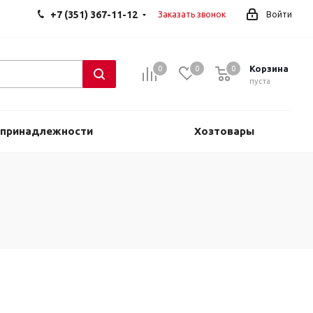
+7 (351) 367-11-12
Заказать звонок
Войти
Корзина
0
0
0
0
пуста
 принадлежности
Хозтовары