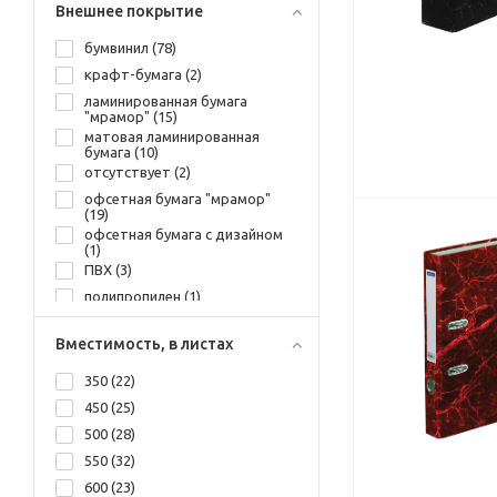
Внешнее покрытие
бумвинил (
78
)
крафт-бумага (
2
)
ламинированная бумага
"мрамор" (
15
)
матовая ламинированная
бумага (
10
)
отсутствует (
2
)
офсетная бумага "мрамор"
(
19
)
офсетная бумага с дизайном
(
1
)
ПВХ (
3
)
полипропилен (
1
)
Вместимость, в листах
350 (
22
)
450 (
25
)
500 (
28
)
550 (
32
)
600 (
23
)