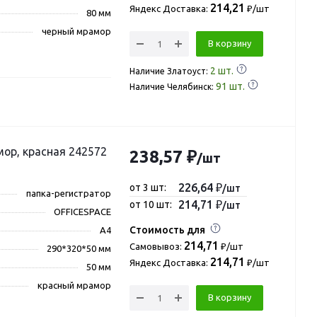
214,21
Яндекс Доставка:
₽/шт
80 мм
черный мрамор
В корзину
2
шт.
Наличие Златоуст:
91
шт.
Наличие Челябинск:
мор, красная 242572
238,57 ₽
/шт
226,64 ₽
от 3 шт:
/шт
папка-регистратор
214,71 ₽
от 10 шт:
/шт
OFFICESPACE
Стоимость для
А4
214,71
Самовывоз:
₽/шт
290*320*50 мм
214,71
Яндекс Доставка:
₽/шт
50 мм
красный мрамор
В корзину