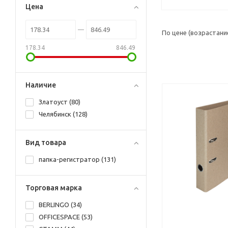
Цена
По цене (возрастани
178.34
846.49
Наличие
Златоуст (
80
)
Челябинск (
128
)
Вид товара
папка-регистратор (
131
)
Торговая марка
BERLINGO (
34
)
OFFICESPACE (
53
)