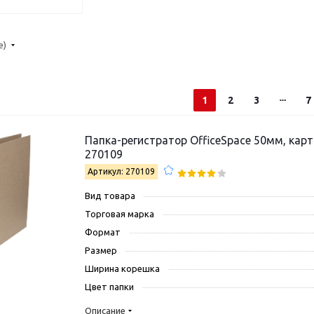
е)
1
2
3
7
Папка-регистратор OfficeSpace 50мм, картон, без покрытия
270109
Артикул: 270109
Вид товара
Торговая марка
Формат
Размер
Ширина корешка
Цвет папки
Описание