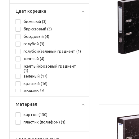
красный мрамор (
2
)
Цвет корешка
мятный (
1
)
оранжевый (
3
)
бежевый (
3
)
рисунок (
3
)
бирюзовый (
3
)
розовый (
3
)
бордовый (
4
)
розовый/голубой градиент
голубой (
3
)
(
1
)
голубой/зеленый градиент (
1
)
салатовый (
2
)
желтый (
4
)
серый (
4
)
желтый/розовый градиент
синий (
14
)
(
1
)
синий мрамор (
2
)
зеленый (
17
)
сиреневый (
3
)
красный (
16
)
фиолетовый (
2
)
мрамор (
7
)
фисташковый (
3
)
мятный (
1
)
Материал
черный (
19
)
оранжевый (
3
)
черный мрамор (
28
)
рисунок (
3
)
картон (
130
)
розовый (
3
)
пластик (полифом) (
1
)
розовый/голубой градиент
(
1
)
салатовый (
2
)