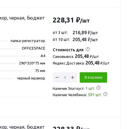
мор, черная, бюджет
228,31 ₽
/шт
216,89 ₽
от 3 шт:
/шт
205,48 ₽
от 10 шт:
/шт
папка-регистратор
OFFICESPACE
Стоимость для
А4
205,48
Самовывоз:
₽/шт
205,48
290*320*75 мм
Яндекс Доставка:
₽/шт
75 мм
В корзину
черный мрамор
1
шт.
Наличие Златоуст:
591
шт.
Наличие Челябинск:
ерная, бюджет