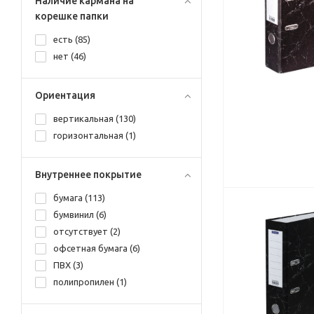
Наличие кармана на
серый (
4
)
корешке папки
синий (
21
)
есть (
85
)
сиреневый (
3
)
нет (
46
)
фиолетовый (
2
)
фисташковый (
3
)
Ориентация
черный (
24
)
черный мрамор (
2
)
вертикальная (
130
)
горизонтальная (
1
)
Внутреннее покрытие
бумага (
113
)
бумвинил (
6
)
отсутствует (
2
)
офсетная бумага (
6
)
ПВХ (
3
)
полипропилен (
1
)