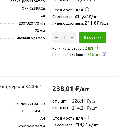
папка-регистратор
OFFICESPACE
Стоимость для
А4
211,67
Самовывоз:
₽/шт
211,67
290*320*70 мм
Яндекс Доставка:
₽/шт
70 мм
В корзину
черный мрамор
2
шт.
Наличие Златоуст:
766
шт.
Наличие Челябинск:
мор, черная 340062
238,01 ₽
/шт
226,11 ₽
от 3 шт:
/шт
папка-регистратор
214,21 ₽
от 10 шт:
/шт
OFFICESPACE
Стоимость для
А4
214,21
Самовывоз:
₽/шт
290*320*80 мм