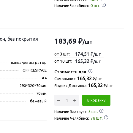
0
шт.
Наличие Челябинск:
183,69 ₽
/шт
174,51 ₽
от 3 шт:
/шт
165,32 ₽
от 10 шт:
/шт
папка-регистратор
OFFICESPACE
Стоимость для
А4
165,32
Самовывоз:
₽/шт
165,32
290*320*70 мм
Яндекс Доставка:
₽/шт
70 мм
В корзину
бежевый
5
шт.
Наличие Златоуст:
78
шт.
Наличие Челябинск: