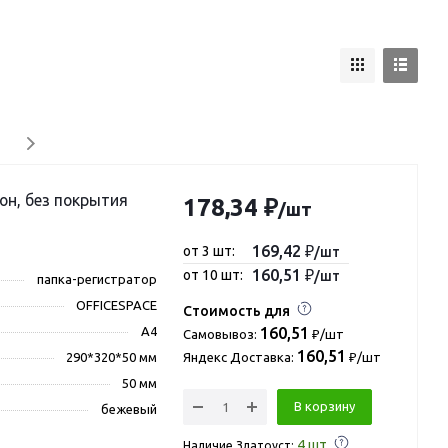
178,34 ₽
/шт
169,42 ₽
от 3 шт:
/шт
160,51 ₽
от 10 шт:
/шт
папка-регистратор
OFFICESPACE
Стоимость для
А4
160,51
Самовывоз:
₽/шт
160,51
290*320*50 мм
Яндекс Доставка:
₽/шт
50 мм
В корзину
бежевый
4
шт.
Наличие Златоуст: