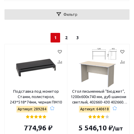
Фильтр
1
2
3
Подставка под монитор
Стол письменный "Бюджет",
Стамм, полистирол,
1200х600х740 мм, дуб шамони
243*518*74мм, черная ПМ10
светлый, 402660-430 402660-
430
Артикул: 289284
Артикул: 640618
774,96 ₽
5 546,10 ₽
/шт