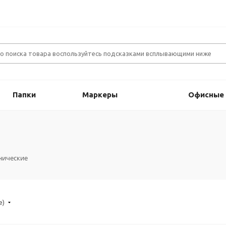
Папки
Маркеры
Офисные
нические
е)