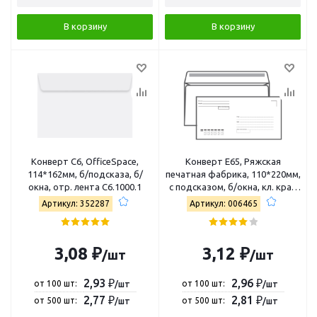
В корзину
В корзину
Конверт С6, OfficeSpace,
Конверт E65, Ряжская
114*162мм, б/подсказа, б/
печатная фабрика, 110*220мм,
окна, отр. лента С6.1000.1
с подсказом, б/окна, кл. край
4607122770420
Артикул: 352287
Артикул: 006465
3,08 ₽
3,12 ₽
/шт
/шт
2,93 ₽
2,96 ₽
от 100 шт:
от 100 шт:
/шт
/шт
2,77 ₽
2,81 ₽
от 500 шт:
от 500 шт:
/шт
/шт