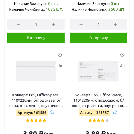
0
шт.
0
шт.
Наличие Златоуст:
Наличие Златоуст:
1075
шт.
2600
шт.
Наличие Челябинск:
Наличие Челябинск:
В корзину
В корзину
Конверт E65, OfficeSpace,
Конверт E65, OfficeSpace,
110*220мм, б/подсказа, б/
110*220мм, с подсказом, б/
окна, отр. лента, внутренняя
окна, отр. лента, внутренняя
запечатка Е65.1000.1з
запечатка Е65.1000.2з
Артикул: 363586
Артикул: 363587
3,80 ₽
3,88 ₽