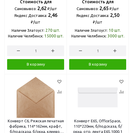
Стоимость для
Стоимость для
2,62
2,65
Самовывоз:
₽/шт
Самовывоз:
₽/шт
2,46
2,50
Яндекс Доставка:
Яндекс Доставка:
₽/шт
₽/шт
270
шт.
10
шт.
Наличие Златоуст:
Наличие Златоуст:
15000
шт.
3000
шт.
Наличие Челябинск:
Наличие Челябинск:
В корзину
В корзину
Конверт С6, Ряжская печатная
Конверт E65, OfficeSpace,
фабрика, 114*162мм, крафт,
110*220мм, б/подсказа, б/
б/подсказа, б/окна, клеевой
окна, отр. лента Е65.1000.1