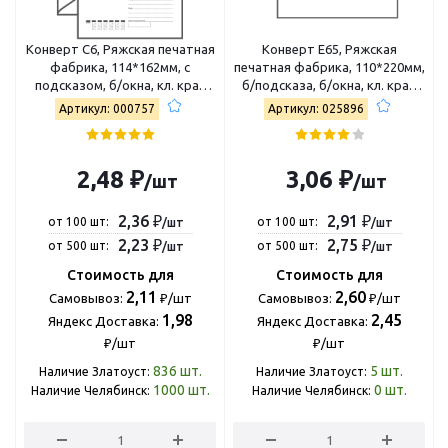
Конверт C6, Ряжская печатная
Конверт E65, Ряжская
фабрика, 114*162мм, с
печатная фабрика, 110*220мм,
подсказом, б/окна, кл. край
б/подсказа, б/окна, кл. край
4607122770499
4607122771410
Артикул: 000757
Артикул: 025896
2,48 ₽
3,06 ₽
/шт
/шт
2,36 ₽
2,91 ₽
от 100 шт:
от 100 шт:
/шт
/шт
2,23 ₽
2,75 ₽
от 500 шт:
от 500 шт:
/шт
/шт
Стоимость для
Стоимость для
2,11
2,60
Самовывоз:
₽/шт
Самовывоз:
₽/шт
1,98
2,45
Яндекс Доставка:
Яндекс Доставка:
₽/шт
₽/шт
836
шт.
5
шт.
Наличие Златоуст:
Наличие Златоуст:
1000
шт.
0
шт.
Наличие Челябинск:
Наличие Челябинск: