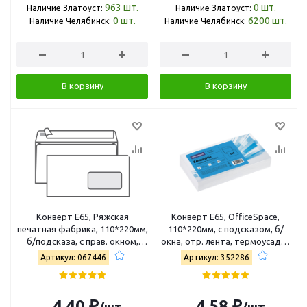
963
шт.
0
шт.
Наличие Златоуст:
Наличие Златоуст:
0
шт.
6200
шт.
Наличие Челябинск:
Наличие Челябинск:
В корзину
В корзину
Конверт E65, Ряжская
Конверт E65, OfficeSpace,
печатная фабрика, 110*220мм,
110*220мм, с подсказом, б/
б/подсказа, с прав. окном,
окна, отр. лента, термоусадка
отр. лента 4607122770598
Е65.100.2
Артикул: 067446
Артикул: 352286
4,40 ₽
4,58 ₽
/шт
/шт