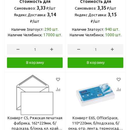
Стоимость для
Стоимость для
3,33
3,35
Самовывоз:
₽/шт
Самовывоз:
₽/шт
3,14
3,15
Яндекс Доставка:
Яндекс Доставка:
₽/шт
₽/шт
290
шт.
940
шт.
Наличие Златоуст:
Наличие Златоуст:
17000
шт.
1000
шт.
Наличие Челябинск:
Наличие Челябинск:
В корзину
В корзину
Конверт C5, Ряжская печатная
Конверт E65, OfficeSpace,
фабрика, 162*229мм, б/
110*220мм, б/подсказа, б/
подсказа, б/окна, кл. край
окна, отр. лента, термоусадка