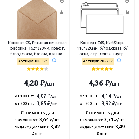
Конверт С5, Ряжская печатная
Конверт E65, KurtStrip,
фабрика, 162*229мм, крафт,
110*220мм, б/подсказа, б/
б/подсказа, б/окна, клеевой
окна, отр. лента, внутр.
край 4607122770369
запечатка 70201.200
Артикул: 086971
Артикул: 206787
4,28 ₽
4,36 ₽
/шт
/шт
4,07 ₽
4,14 ₽
от 100 шт:
от 100 шт:
/шт
/шт
3,85 ₽
3,92 ₽
от 500 шт:
от 500 шт:
/шт
/шт
Стоимость для
Стоимость для
3,64
3,71
Самовывоз:
₽/шт
Самовывоз:
₽/шт
3,42
3,49
Яндекс Доставка:
Яндекс Доставка:
₽/шт
₽/шт