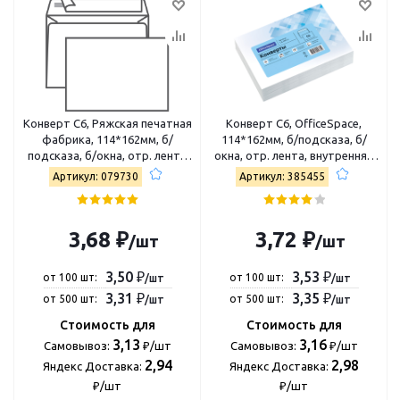
Конверт С6, Ряжская печатная
Конверт С6, OfficeSpace,
фабрика, 114*162мм, б/
114*162мм, б/подсказа, б/
подсказа, б/окна, отр. лента
окна, отр. лента, внутренняя
(4607122772127)
запечатка, термоусадка
Артикул: 079730
Артикул: 385455
С6.100.1з
3,68 ₽
3,72 ₽
/шт
/шт
3,50 ₽
3,53 ₽
от 100 шт:
от 100 шт:
/шт
/шт
3,31 ₽
3,35 ₽
от 500 шт:
от 500 шт:
/шт
/шт
Стоимость для
Стоимость для
3,13
3,16
Самовывоз:
₽/шт
Самовывоз:
₽/шт
2,94
2,98
Яндекс Доставка:
Яндекс Доставка:
₽/шт
₽/шт