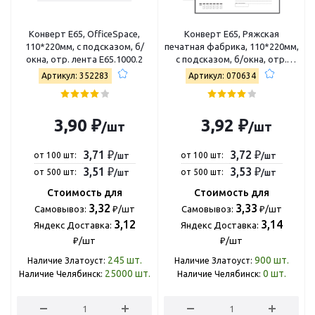
Конверт E65, OfficeSpace,
Конверт E65, Ряжская
110*220мм, с подсказом, б/
печатная фабрика, 110*220мм,
окна, отр. лента Е65.1000.2
с подсказом, б/окна, отр.
лента 4607122770406
Артикул: 352283
Артикул: 070634
3,90 ₽
3,92 ₽
/шт
/шт
3,71 ₽
3,72 ₽
от 100 шт:
от 100 шт:
/шт
/шт
3,51 ₽
3,53 ₽
от 500 шт:
от 500 шт:
/шт
/шт
Стоимость для
Стоимость для
3,32
3,33
Самовывоз:
₽/шт
Самовывоз:
₽/шт
3,12
3,14
Яндекс Доставка:
Яндекс Доставка:
₽/шт
₽/шт
245
шт.
900
шт.
Наличие Златоуст:
Наличие Златоуст:
25000
шт.
0
шт.
Наличие Челябинск:
Наличие Челябинск: