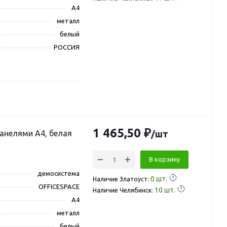
A4
металл
белый
РОССИЯ
1 465,50 ₽
панелями А4, белая
/шт
В корзину
демосистема
0
шт.
Наличие Златоуст:
OFFICESPACE
10
шт.
Наличие Челябинск:
A4
металл
белый