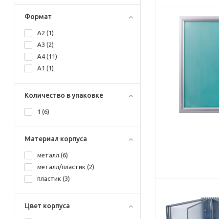
Формат
A2 (
1
)
A3 (
2
)
A4 (
11
)
А1 (
1
)
Количество в упаковке
1 (
6
)
Материал корпуса
металл (
6
)
металл/пластик (
2
)
пластик (
3
)
Цвет корпуса