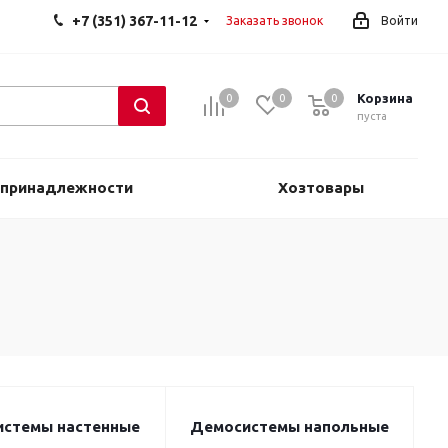
+7 (351) 367-11-12
Заказать звонок
Войти
Корзина
0
0
0
0
пуста
 принадлежности
Хозтовары
стемы настенные
Демосистемы напольные